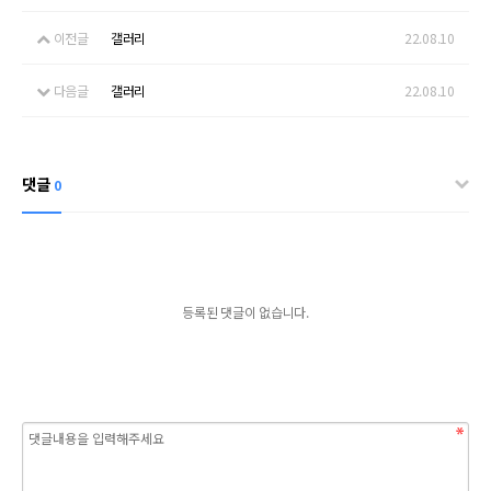
이전글
갤러리
22.08.10
다음글
갤러리
22.08.10
댓글
0
등록된 댓글이 없습니다.